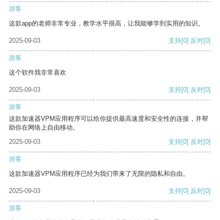
游客
这款app的老师非常专业，教学水平很高，让我能够学到实用的知识。
2025-09-03
支持
[0]
反对
[0]
游客
这个软件我非常喜欢
2025-09-03
支持
[0]
反对
[0]
游客
这款加速器VPM应用程序可以给你提供最高速度和安全性的连接，并帮
助你在网络上自由移动。
2025-09-03
支持
[0]
反对
[0]
游客
这款加速器VPM应用程序已经为我们带来了无限的隐私和自由。
2025-09-03
支持
[0]
反对
[0]
游客