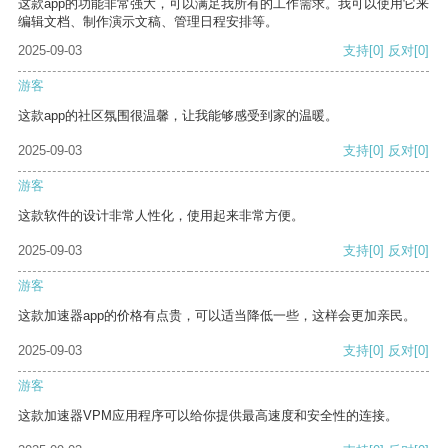
这款app的功能非常强大，可以满足我所有的工作需求。我可以使用它来
编辑文档、制作演示文稿、管理日程安排等。
2025-09-03
支持
[0]
反对
[0]
游客
这款app的社区氛围很温馨，让我能够感受到家的温暖。
2025-09-03
支持
[0]
反对
[0]
游客
这款软件的设计非常人性化，使用起来非常方便。
2025-09-03
支持
[0]
反对
[0]
游客
这款加速器app的价格有点贵，可以适当降低一些，这样会更加亲民。
2025-09-03
支持
[0]
反对
[0]
游客
这款加速器VPM应用程序可以给你提供最高速度和安全性的连接。