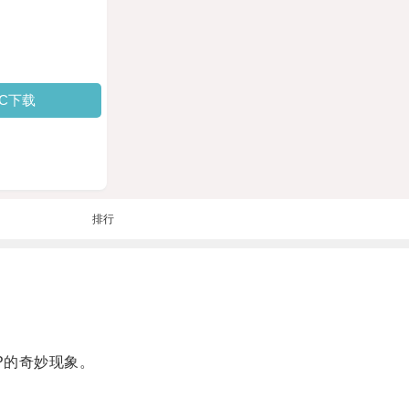
PC下载
排行
P的奇妙现象。