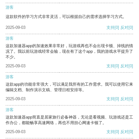
游客
这款软件的学习方式非常灵活，可以根据自己的需求选择学习方式。
2025-09-03
支持
[0]
反对
[0]
游客
这款加速器app的加速效果非常好，玩游戏再也不会出现卡顿、掉线的情
况了。我以前玩游戏经常会输，现在有了这个app，我的游戏水平提升了
不少。
2025-09-03
支持
[0]
反对
[0]
游客
这款app的功能非常强大，可以满足我所有的工作需求。我可以使用它来
编辑文档、制作演示文稿、管理日程安排等。
2025-09-03
支持
[0]
反对
[0]
游客
这款加速器app简直是居家旅行必备神器，无论是看视频、玩游戏还是工
作办公，都能畅享高速网络，再也不用担心网速卡顿了。
2025-09-03
支持
[0]
反对
[0]