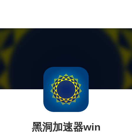
黑洞加速器win