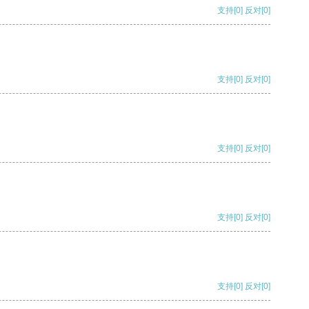
支持
[0]
反对
[0]
支持
[0]
反对
[0]
支持
[0]
反对
[0]
支持
[0]
反对
[0]
支持
[0]
反对
[0]