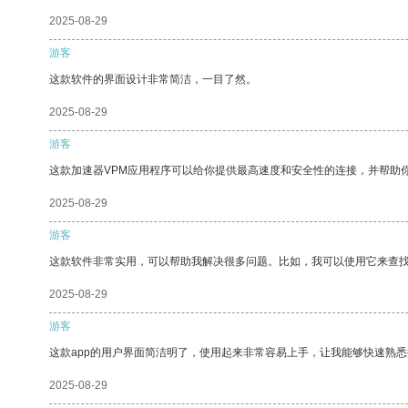
2025-08-29
游客
这款软件的界面设计非常简洁，一目了然。
2025-08-29
游客
这款加速器VPM应用程序可以给你提供最高速度和安全性的连接，并帮助
2025-08-29
游客
这款软件非常实用，可以帮助我解决很多问题。比如，我可以使用它来查
2025-08-29
游客
这款app的用户界面简洁明了，使用起来非常容易上手，让我能够快速熟
2025-08-29