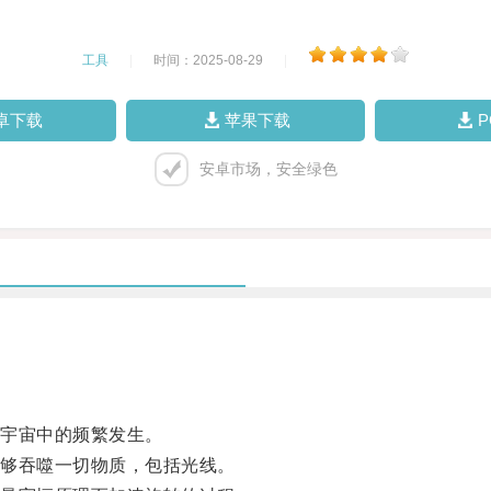
工具
|
时间：2025-08-29
|
卓下载
苹果下载
安卓市场，安全绿色
宇宙中的频繁发生。
够吞噬一切物质，包括光线。