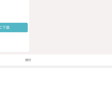
PC下载
排行