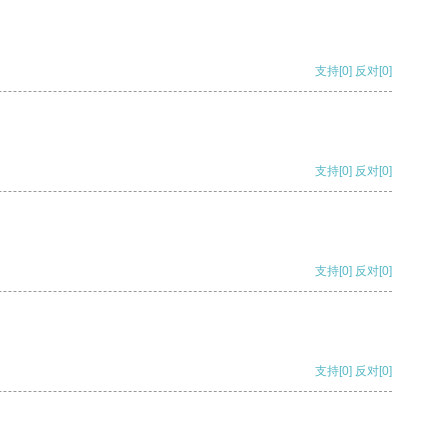
支持
[0]
反对
[0]
支持
[0]
反对
[0]
支持
[0]
反对
[0]
支持
[0]
反对
[0]