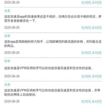
2025-08-28
支持
[0]
反对
[0]
游客
这款加速器app的加速效果还是不错的，但偶尔也会出现卡顿的情况，希
望开发者能够优化一下。
2025-08-28
支持
[0]
反对
[0]
游客
这款app是我购物的得力助手，让我能够找到最优惠的价格，买到最合适
的商品。
2025-08-28
支持
[0]
反对
[0]
游客
这款加速器VPM应用程序可以给你提供最高速度和安全性的连接。
2025-08-28
支持
[0]
反对
[0]
游客
这款加速器VPM应用程序可以给你提供最高速度和安全性的连接，并帮
助你在网络上自由移动。
2025-08-28
支持
[0]
反对
[0]