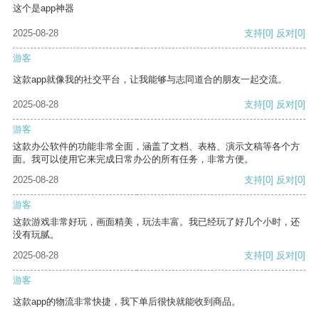
这个是app神器
2025-08-28
支持
[0]
反对
[0]
游客
这款app就像我的社交平台，让我能够与志同道合的朋友一起交流。
2025-08-28
支持
[0]
反对
[0]
游客
这款办公软件的功能非常全面，涵盖了文档、表格、演示文稿等各个方
面。我可以使用它来完成日常办公的所有任务，非常方便。
2025-08-28
支持
[0]
反对
[0]
游客
这款游戏非常好玩，画面精美，玩法丰富。我已经玩了好几个小时，还
没有玩腻。
2025-08-28
支持
[0]
反对
[0]
游客
这款app的物流非常快捷，我下单后很快就能收到商品。