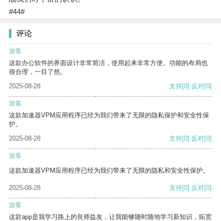
#44#
评论
游客
这款办公软件的界面设计非常简洁，使用起来非常方便。功能的布局也
很合理，一目了然。
2025-08-28
支持
[0]
反对
[0]
游客
这款加速器VPM应用程序已经为我们带来了无限的隐私保护和安全性保
护。
2025-08-28
支持
[0]
反对
[0]
游客
这款加速器VPM应用程序已经为我们带来了无限的隐私和安全性保护。
2025-08-28
支持
[0]
反对
[0]
游客
这款app是我学习路上的良师益友，让我能够随时随地学习新知识，拓宽