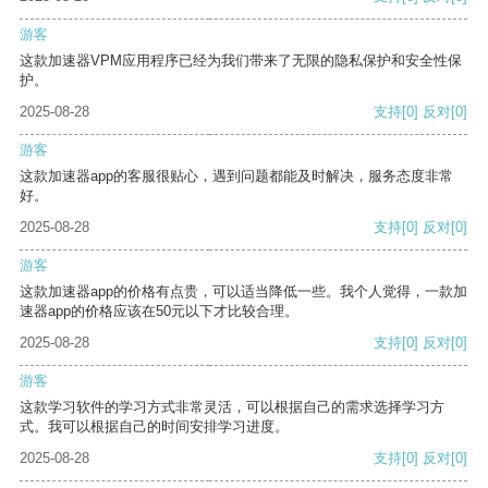
游客
这款加速器VPM应用程序已经为我们带来了无限的隐私保护和安全性保
护。
2025-08-28
支持
[0]
反对
[0]
游客
这款加速器app的客服很贴心，遇到问题都能及时解决，服务态度非常
好。
2025-08-28
支持
[0]
反对
[0]
游客
这款加速器app的价格有点贵，可以适当降低一些。我个人觉得，一款加
速器app的价格应该在50元以下才比较合理。
2025-08-28
支持
[0]
反对
[0]
游客
这款学习软件的学习方式非常灵活，可以根据自己的需求选择学习方
式。我可以根据自己的时间安排学习进度。
2025-08-28
支持
[0]
反对
[0]