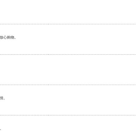
够放心购物。
情。
。