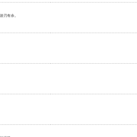
中游刃有余。
。