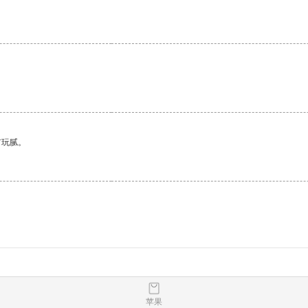
有玩腻。
苹果