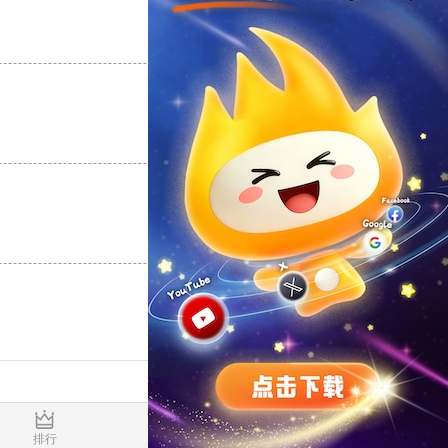
支持
[0]
反对
[0]
支持
[0]
反对
[0]
支持
[0]
反对
[0]
0.020571s
排行
推荐